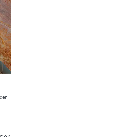
eden
ng op