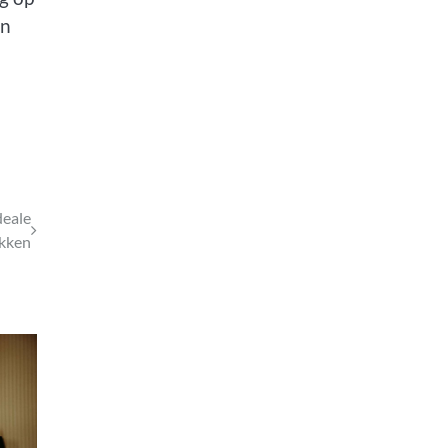
en
deale
ekken