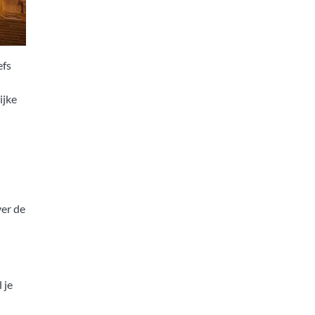
efs
ijke
er de
 je