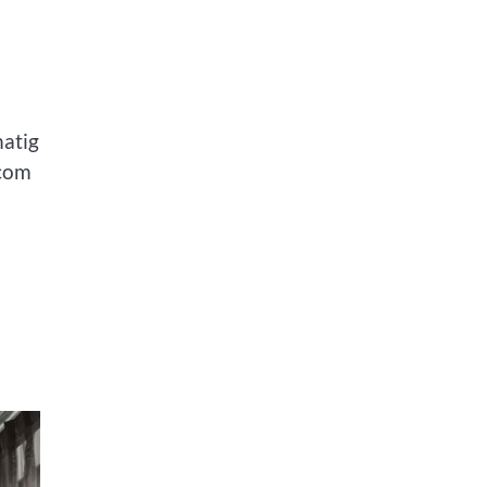
matig
.com