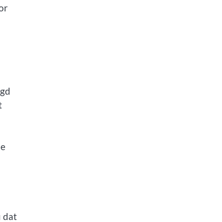
or
igd
t
me
 dat