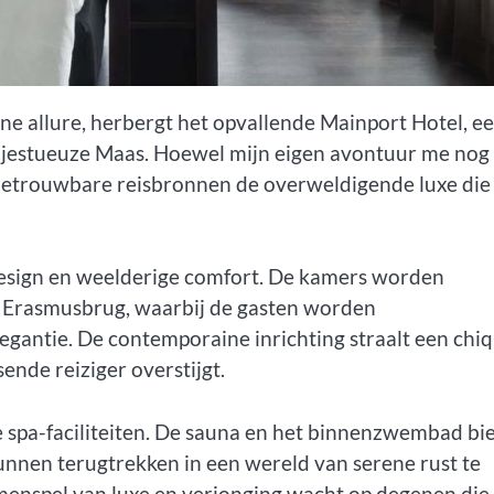
ne allure, herbergt het opvallende Mainport Hotel, e
estueuze Maas. Hoewel mijn eigen avontuur me nog 
 betrouwbare reisbronnen de overweldigende luxe die 
esign en weelderige comfort. De kamers worden
e Erasmusbrug, waarbij de gasten worden
gantie. De contemporaine inrichting straalt een chi
ende reiziger overstijgt.
e spa-faciliteiten. De sauna en het binnenzwembad bi
nnen terugtrekken in een wereld van serene rust te
enspel van luxe en verjonging wacht op degenen die