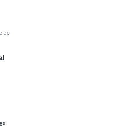
e op
al
ige