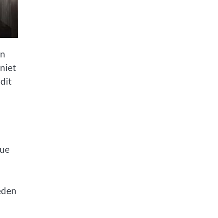
en
niet
dit
que
eden