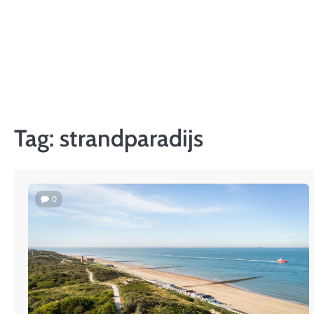
Skip
to
content
Tag:
strandparadijs
0