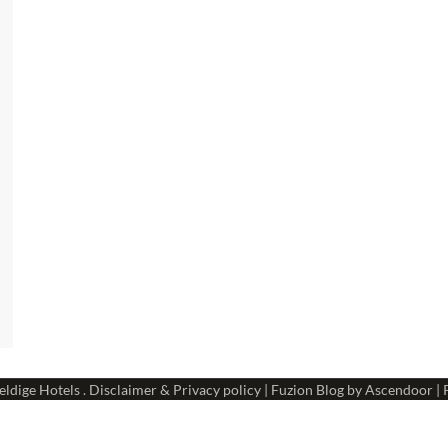
ldige Hotels
.
Disclaimer & Privacy policy
| Fuzion Blog by
Ascendoor
| 