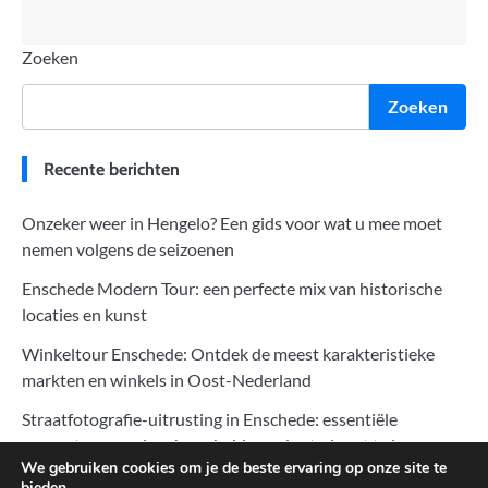
Zoeken
Zoeken
Recente berichten
Onzeker weer in Hengelo? Een gids voor wat u mee moet
nemen volgens de seizoenen
Enschede Modern Tour: een perfecte mix van historische
locaties en kunst
Winkeltour Enschede: Ontdek de meest karakteristieke
markten en winkels in Oost-Nederland
Straatfotografie-uitrusting in Enschede: essentiële
apparatuur om de schoonheid van de stad vast te leggen
We gebruiken cookies om je de beste ervaring op onze site te
Zonsopgang en zonsondergang fotograferen in Enschede:
bieden.