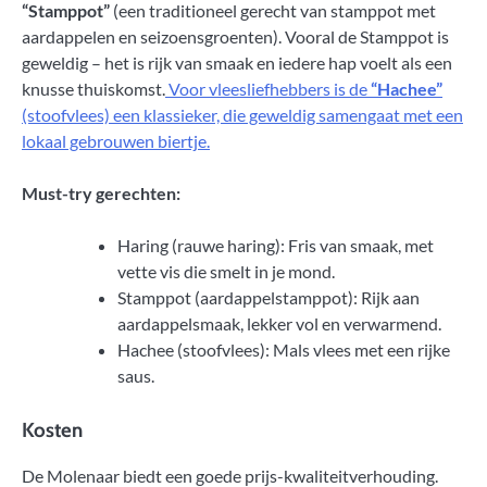
“Stamppot”
(een traditioneel gerecht van stamppot met
aardappelen en seizoensgroenten). Vooral de Stamppot is
geweldig – het is rijk van smaak en iedere hap voelt als een
knusse thuiskomst.
Voor vleesliefhebbers is de
“Hachee”
(stoofvlees) een klassieker, die geweldig samengaat met een
lokaal gebrouwen biertje.
Must-try gerechten:
Haring (rauwe haring): Fris van smaak, met
vette vis die smelt in je mond.
Stamppot (aardappelstamppot): Rijk aan
aardappelsmaak, lekker vol en verwarmend.
Hachee (stoofvlees): Mals vlees met een rijke
saus.
Kosten
De Molenaar biedt een goede prijs-kwaliteitverhouding.