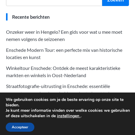
Recente berichten
Onzeker weer in Hengelo? Een gids voor wat u mee moet
nemen volgens de seizoenen
Enschede Modern Tour: een perfecte mix van historische
locaties en kunst
Winkeltour Enschede: Ontdek de meest karakteristieke
markten en winkels in Oost-Nederland
Straatfotografie-uitrusting in Enschede: essentiële
apparatuur om de schoonheid van de stad vast te leggen
We gebruiken cookies om je de beste ervaring op onze site te
Zonsopgang en zonsondergang fotograferen in Enschede:
bieden.
Je kunt meer informatie vinden over welke cookies we gebruiken
perfecte momenten van natuur en stad vastleggen
of deze uitschakelen in de
instellingen
.
Accepteer
Copyright © 2026
Geweldige Hotels
.
Disclaimer & Privacy policy
| Fuzion Blog by
Ascendoor
| Powered by
WordPress
.