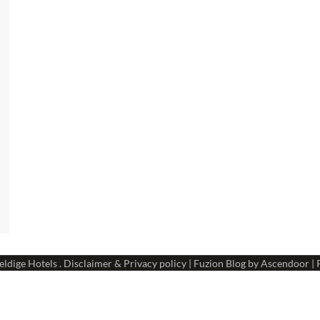
ldige Hotels
.
Disclaimer & Privacy policy
| Fuzion Blog by
Ascendoor
| 