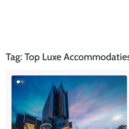
Skip
to
content
Tag:
Top Luxe Accommodatie
0