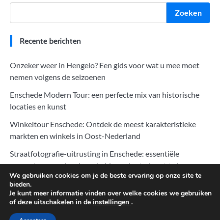
Zoeken
Recente berichten
Onzeker weer in Hengelo? Een gids voor wat u mee moet
nemen volgens de seizoenen
Enschede Modern Tour: een perfecte mix van historische
locaties en kunst
Winkeltour Enschede: Ontdek de meest karakteristieke
markten en winkels in Oost-Nederland
Straatfotografie-uitrusting in Enschede: essentiële
apparatuur om de schoonheid van de stad vast te leggen
We gebruiken cookies om je de beste ervaring op onze site te
Zonsopgang en zonsondergang fotograferen in Enschede:
bieden.
Je kunt meer informatie vinden over welke cookies we gebruiken
perfecte momenten van natuur en stad vastleggen
of deze uitschakelen in de
instellingen
.