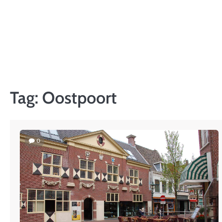
Skip
to
content
Tag:
Oostpoort
0