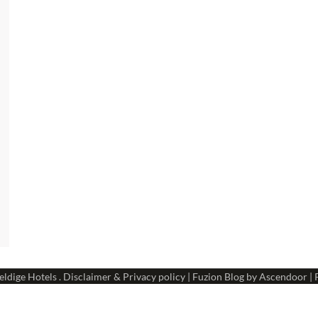
ldige Hotels
.
Disclaimer & Privacy policy
| Fuzion Blog by
Ascendoor
| 