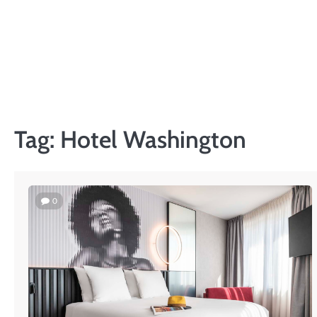
Skip
to
content
Tag:
Hotel Washington
0