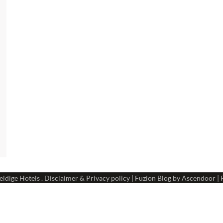
ldige Hotels
.
Disclaimer & Privacy policy
| Fuzion Blog by
Ascendoor
| 