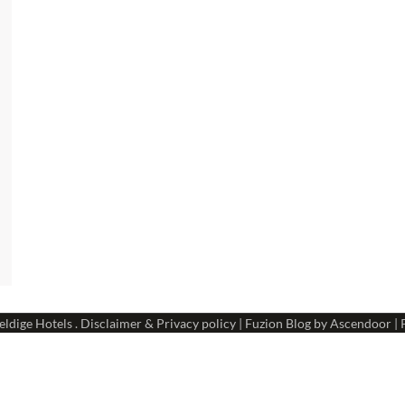
ldige Hotels
.
Disclaimer & Privacy policy
| Fuzion Blog by
Ascendoor
| 