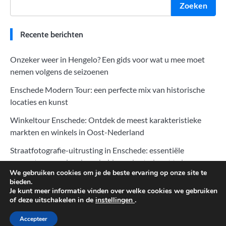
Zoeken
Recente berichten
Onzeker weer in Hengelo? Een gids voor wat u mee moet
nemen volgens de seizoenen
Enschede Modern Tour: een perfecte mix van historische
locaties en kunst
Winkeltour Enschede: Ontdek de meest karakteristieke
markten en winkels in Oost-Nederland
Straatfotografie-uitrusting in Enschede: essentiële
apparatuur om de schoonheid van de stad vast te leggen
We gebruiken cookies om je de beste ervaring op onze site te
Zonsopgang en zonsondergang fotograferen in Enschede:
bieden.
Je kunt meer informatie vinden over welke cookies we gebruiken
perfecte momenten van natuur en stad vastleggen
of deze uitschakelen in de
instellingen
.
Accepteer
Copyright © 2026
Geweldige Hotels
.
Disclaimer & Privacy policy