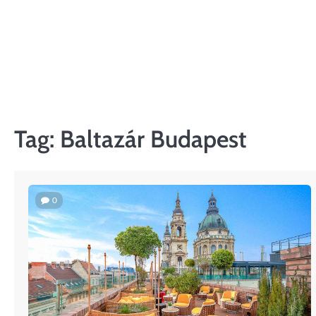
Skip
to
content
Tag:
Baltazár Budapest
0