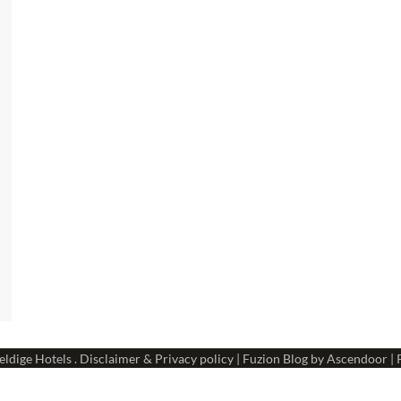
ldige Hotels
.
Disclaimer & Privacy policy
| Fuzion Blog by
Ascendoor
| 