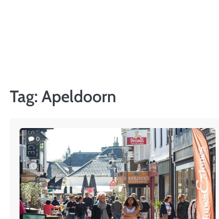
Skip
to
content
Tag:
Apeldoorn
0